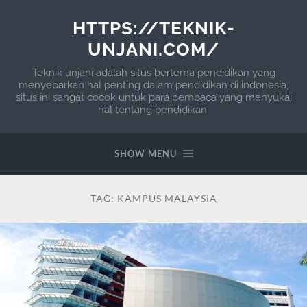
HTTPS://TEKNIK-
UNJANI.COM/
Teknik unjani adalah situs bertema pendidikan yang
menyebarkan hal penting dalam pendidikan di indonesia,
situs ini sangat cocok untuk para pembaca yang menyukai
hal tentang pendidikan.
SHOW MENU
TAG:
KAMPUS MALAYSIA