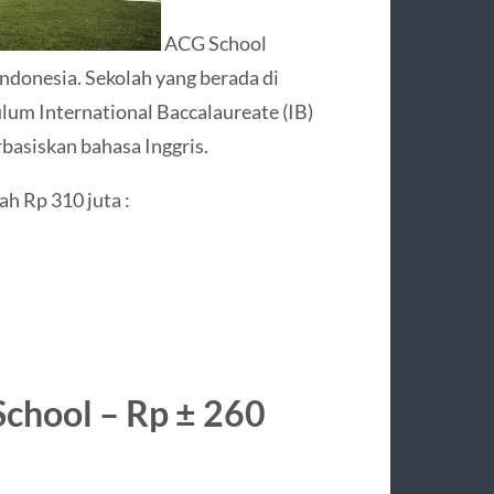
ACG School
Indonesia. Sekolah yang berada di
ulum International Baccalaureate (IB)
rbasiskan bahasa Inggris.
ah Rp 310 juta :
School – Rp ± 260