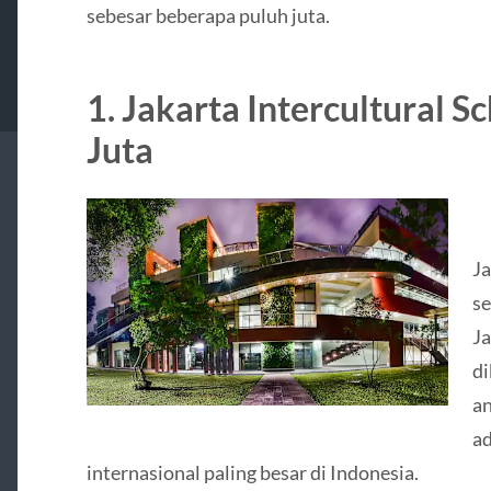
sebesar beberapa puluh juta.
1. Jakarta Intercultural Sc
Juta
Ja
se
Ja
di
an
ad
internasional paling besar di Indonesia.