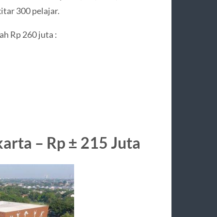
ar 300 pelajar.
ah Rp 260 juta :
arta – Rp ± 215 Juta