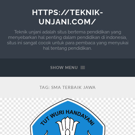
HTTPS://TEKNIK-
UNJANI.COM/
Teknik unjani adalah situs bertema pendidikan yang
menyebarkan hal penting dalam pendidikan di indonesia,
situs ini sangat cocok untuk para pembaca yang menyukai
hal tentang pendidikan.
SHOW MENU
TAG:
SMA TERBAIK JAWA