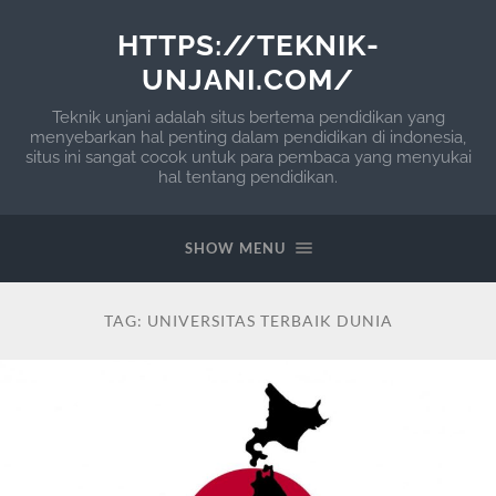
HTTPS://TEKNIK-
UNJANI.COM/
Teknik unjani adalah situs bertema pendidikan yang
menyebarkan hal penting dalam pendidikan di indonesia,
situs ini sangat cocok untuk para pembaca yang menyukai
hal tentang pendidikan.
SHOW MENU
TAG:
UNIVERSITAS TERBAIK DUNIA