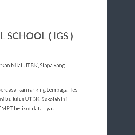
 SCHOOL ( IGS )
berdasarkan ranking Lembaga, Tes
ilau lulus UTBK. Sekolah ini
TMPT berikut data nya :