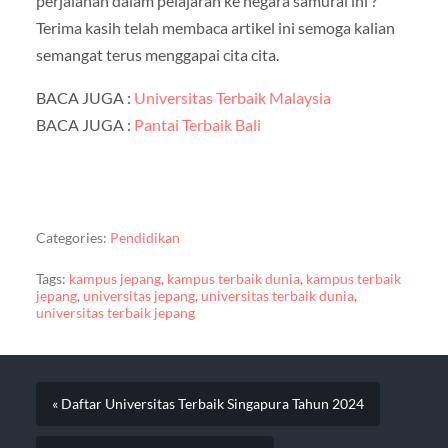
perjalanan dalam pelajaran ke negara samurai ini ?
Terima kasih telah membaca artikel ini semoga kalian
semangat terus menggapai cita cita.
BACA JUGA :
Universitas Terbaik Malaysia
BACA JUGA :
Pantai Terbaik Bali
Categories:
Pendidikan
Tags:
kampus jepang
,
kampus terbaik dunia
,
kampus terbaik
jepang
,
universitas jepang
,
universitas terbaik dunia
,
universitas terbaik jepang
« Daftar Universitas Terbaik Singapura Tahun 2024